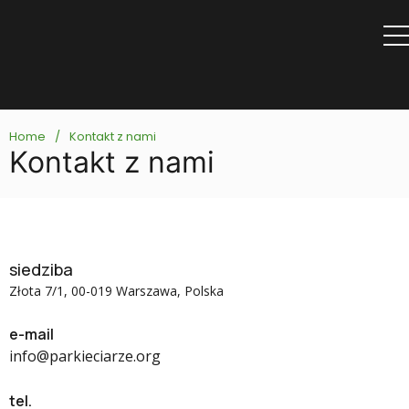
Przejdź
do
treści
Home
/
Kontakt z nami
Kontakt z nami
siedziba
Złota 7/1, 00-019 Warszawa, Polska
e-mail
info@parkieciarze.org
tel.