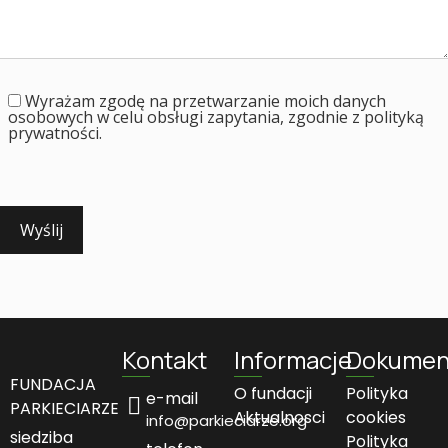
Wyrażam zgodę na przetwarzanie moich danych
osobowych w celu obsługi zapytania, zgodnie z polityką
prywatności.
Please
leave
this
field
empty.
Kontakt
Informacje
Dokumen
FUNDACJA
O fundacji
Polityka
e-mail
PARKIECIARZE
Aktualnosci
cookies
info@parkieciarze.org
siedziba
Polityka