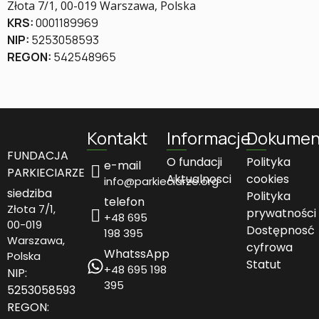
Złota 7/1, 00-019 Warszawa, Polska
KRS:
0001189969
NIP:
5253058593
REGON:
542548965
Kontakt
Informacje
Dokumen
FUNDACJA
O fundacji
Polityka
e-mail
PARKIECIARZE
Aktualnosci
cookies
info@parkieciarze.org
siedziba
Polityka
telefon
Złota 7/1,
prywatności
+48 695
00-019
Dostępnosć
198 395
Warszawa,
cyfrowa
WhatssApp
Polska
Statut
+48 695 198
NIP:
395
5253058593​
REGON: