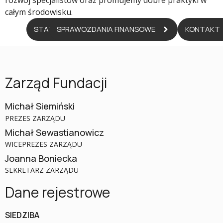
rozwój specjalistów oraz promujemy dobre praktyki w
całym środowisku.
STATUT
SPRAWOZDANIA FINANSOWE
KONTAKT
Zarząd Fundacji
Michał Siemiński
PREZES ZARZĄDU
Michał Sewastianowicz
WICEPREZES ZARZĄDU
Joanna Boniecka
SEKRETARZ ZARZĄDU
Dane rejestrowe
SIEDZIBA