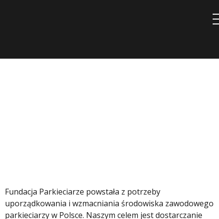
Przejdź
do
treści
O fundacji
Cele, założenia, wizja, misja.
Fundacja Parkieciarze powstała z potrzeby
uporządkowania i wzmacniania środowiska zawodowego
parkieciarzy w Polsce. Naszym celem jest dostarczanie