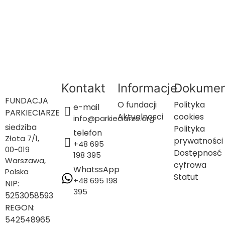
Przejdź
do
treści
Kontakt
Informacje
Dokumen
FUNDACJA
O fundacji
Polityka
e-mail
PARKIECIARZE
Aktualnosci
cookies
info@parkieciarze.org
siedziba
Polityka
telefon
Złota 7/1,
prywatności
+48 695
00-019
Dostępnosć
198 395
Warszawa,
cyfrowa
WhatssApp
Polska
Statut
+48 695 198
NIP:
395
5253058593​
REGON:
542548965​